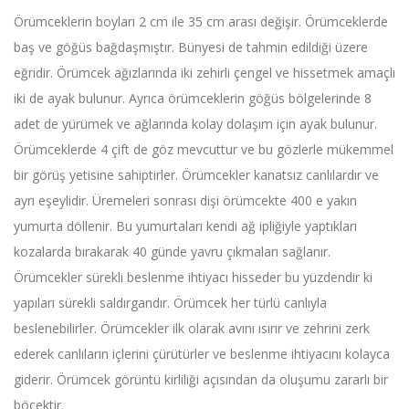
Örümceklerin boyları 2 cm ile 35 cm arası değişir. Örümceklerde
baş ve göğüs bağdaşmıştır. Bünyesi de tahmin edildiği üzere
eğridir. Örümcek ağızlarında iki zehirli çengel ve hissetmek amaçlı
iki de ayak bulunur. Ayrıca örümceklerin göğüs bölgelerinde 8
adet de yürümek ve ağlarında kolay dolaşım için ayak bulunur.
Örümceklerde 4 çift de göz mevcuttur ve bu gözlerle mükemmel
bir görüş yetisine sahiptirler. Örümcekler kanatsız canlılardır ve
ayrı eşeylidir. Üremeleri sonrası dişi örümcekte 400 e yakın
yumurta döllenir. Bu yumurtaları kendi ağ ipliğiyle yaptıkları
kozalarda bırakarak 40 günde yavru çıkmaları sağlanır.
Örümcekler sürekli beslenme ihtiyacı hisseder bu yüzdendir ki
yapıları sürekli saldırgandır. Örümcek her türlü canlıyla
beslenebilirler. Örümcekler ilk olarak avını ısırır ve zehrini zerk
ederek canlıların içlerini çürütürler ve beslenme ihtiyacını kolayca
giderir. Örümcek görüntü kirliliği açısından da oluşumu zararlı bir
böcektir.