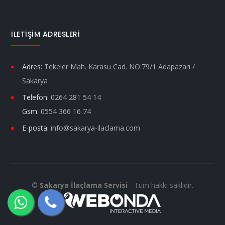
İLETIŞIM ADRESLERI
Adres:
Tekeler Mah. Karasu Cad. NO:79/1 Adapazarı /
Sakarya
Telefon:
0264 281 54 14
Gsm:
0554 366 16 74
E-posta:
info@sakarya-ilaclama.com
©
Sakarya İlaçlama Servisi
- Tüm hakkı saklıdır.